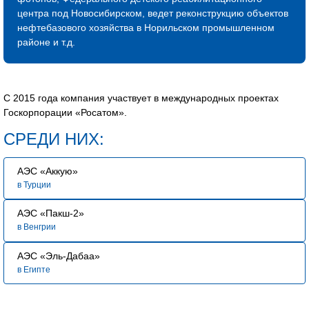
В связи с расширением географии и увеличением
центра под Новосибирском, ведет реконструкцию объектов
количества объектов сегодня мы нуждаемся
нефтебазового хозяйства в Норильском промышленном
в специалистах, знающих свое дело и готовых вместе
районе и т.д.
строить сложные промышленные объекты.
Мы будем рады видеть Вас в нашей команде!
С 2015 года компания участвует в международных проектах
Госкорпорации «Росатом».
СРЕДИ НИХ:
АЭС «Аккую»
в Турции
АЭС «Пакш-2»
в Венгрии
АЭС «Эль-Дабаа»
в Египте