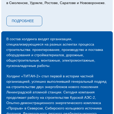
в Смоленске, Удомле, Ростове, Саратове и Нововоронеже.
Сейчас компания продолжает возведение следующей
очереди ЛАЭС – 7 и 8 блоков, градирни второго
ПОДРОБНЕЕ
энергоблока Курской АЭС, инновационный проект ОДЭК
«Прорыв» с реактором на быстрых нейтронах в Северске,
Центра коллективного пользования «Сибирский кольцевой
источник фотонов» в Новосибирске, инновационного
В состав холдинга входят организации,
центра обработки данных «Иннополис» в Татарстане
специализирующиеся на разных аспектах процесса
и прочих.
строительства: проектирование, производство и поставка
оборудования и стройматериалов, дорожные,
С 2015 года холдинг «ТИТАН‑2» присутствует
общестроительные, монтажные, электромонтажные,
на международной арене атомных строек и на
пусконаладочные работы.
сегодняшний день мы являемся генеральными
и ключевыми подрядчиками строительных площадок АЭС
Холдинг «ТИТАН‑2» стал первой в истории частной
«Аккую» в Турции, АЭС «Эль-Дабаа» в Египте, АЭС
организацией, успешно выполнившей генеральный подряд
«Пакш-2» в Венгрии.
на строительстве двух энергоблоков нового поколения
Компания растет, активно развивается и продолжает
Ленинградской атомной станции. Сегодня компания
международное сотрудничество. Благодаря
продолжает работу на строительстве Курской АЭС-2,
профессионализму наших строителей мы успешно строим
Опытно-демонстрационного энергетического комплекса
и развиваем атомное будущее России.
«Прорыв» в Северске, Сибирского кольцевого источника
фотонов, Федерального детского реабилитационного