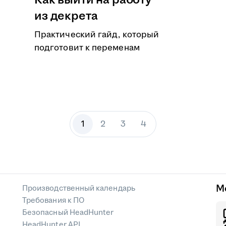
Как выйти на работу
из декрета
Практический гайд, который
подготовит к переменам
1
2
3
4
М
Производственный календарь
Требования к ПО
Безопасный HeadHunter
HeadHunter API