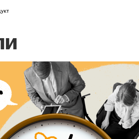
укт
ли