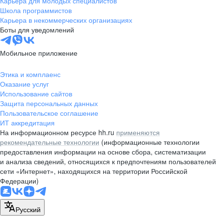
Карьера для молодых специалистов
pr@nsk.hh.ru
Школа программистов
Карьера в некоммерческих организациях
Минск
Боты для уведомлений
пр-т Дзержинского, д. 57,
10 этаж, помещение 45-1
Мобильное приложение
+375 (17)
336-03-02
Этика и комплаенс
pr@rabota.by
Оказание услуг
Использование сайтов
Алматы
Защита персональных данных
Пользовательское соглашение
пр. Абая, д. 151, БЦ Алатау,
ИТ аккредитация
12 этаж, офис 1209
На информационном ресурсе hh.ru
применяются
+7 727 232-13-13
рекомендательные технологии
(информационные технологии
pr@headhunter.com.kz
предоставления информации на основе сбора, систематизации
и анализа сведений, относящихся к предпочтениям пользователей
сети «Интернет», находящихся на территории Российской
Федерации)
Русский