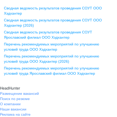
Сводная ведомость результатов проведения СОУТ ООО
Воронеж
Хэдхантер
Сводная ведомость результатов проведения СОУТ ООО
ул. Комиссаржевской, д. 10,
Хэдхантер (2026)
офис 1212
Сводная ведомость результатов проведения СОУТ
+7 473 280-05-05
Ярославский филиал ООО Хэдхантер
pr@vrn.hh.ru
Перечень рекомендуемых мероприятий по улучшению
условий труда ООО Хэдхантер
Казань
Перечень рекомендуемых мероприятий по улучшению
ул. Спартаковская, д. 2А, этаж 3,
условий труда ООО Хэдхантер (2026)
помещение 15
Перечень рекомендуемых мероприятий по улучшению
условий труда Ярославский филиал ООО Хэдхантер
+7 843 212-12-50
pr@kzn.hh.ru
HeadHunter
Размещение вакансий
Екатеринбург
Поиск по резюме
ул. Боевых Дружин, стр. 20,
О компании
5 этаж, офис 505, 521
Наши вакансии
Реклама на сайте
+7 343 226-79-99