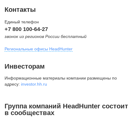
Контакты
Единый телефон
+7 800 100-64-27
звонок из регионов России бесплатный
Региональные офисы HeadHunter
Москва
Инвесторам
внутригородская территория
Информационные материалы компании размещены по
Муниципальный округ Тверской,
адресу:
investor.hh.ru
2-я Брестская ул., д. 48,
помещение 25
+7 495 974-64-27
Группа компаний HeadHunter состоит
+7 495 980-64-27
в сообществах
+7 495 134-92-24
press@hh.ru