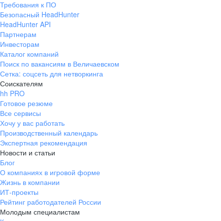
Требования к ПО
pr@ural.hh.ru
Безопасный HeadHunter
HeadHunter API
Краснодар
Партнерам
Инвесторам
ул. Янковского, д. 169, 7 этаж,
Каталог компаний
706 каб.
Поиск по вакансиям в Величаевском
+7 861 205-55-57
Сетка: соцсеть для нетворкинга
pr@krd.hh.ru
Соискателям
hh PRO
Готовое резюме
Владивосток
Все сервисы
пер. Ланинский д. 4, офис 3.4
Хочу у вас работать
Производственный календарь
+7 423 202-33-28
Экспертная рекомендация
pr@dv.hh.ru
Новости и статьи
Блог
Новосибирск
О компаниях в игровой форме
Жизнь в компании
ул. Большевистская, д. 35,
ИТ-проекты
помещение 21
Рейтинг работодателей России
+7 383 207-94-64
Молодым специалистам