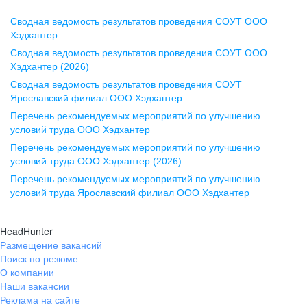
Сводная ведомость результатов проведения СОУТ ООО
Воронеж
Хэдхантер
Сводная ведомость результатов проведения СОУТ ООО
ул. Комиссаржевской, д. 10,
Хэдхантер (2026)
офис 1212
Сводная ведомость результатов проведения СОУТ
+7 473 280-05-05
Ярославский филиал ООО Хэдхантер
pr@vrn.hh.ru
Перечень рекомендуемых мероприятий по улучшению
условий труда ООО Хэдхантер
Казань
Перечень рекомендуемых мероприятий по улучшению
ул. Спартаковская, д. 2А, этаж 3,
условий труда ООО Хэдхантер (2026)
помещение 15
Перечень рекомендуемых мероприятий по улучшению
условий труда Ярославский филиал ООО Хэдхантер
+7 843 212-12-50
pr@kzn.hh.ru
HeadHunter
Размещение вакансий
Екатеринбург
Поиск по резюме
ул. Боевых Дружин, стр. 20,
О компании
5 этаж, офис 505, 521
Наши вакансии
Реклама на сайте
+7 343 226-79-99