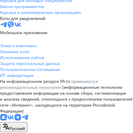
Карьера для молодых специалистов
pr@nsk.hh.ru
Школа программистов
Карьера в некоммерческих организациях
Минск
Боты для уведомлений
пр-т Дзержинского, д. 57,
10 этаж, помещение 45-1
Мобильное приложение
+375 (17)
336-03-02
Этика и комплаенс
pr@rabota.by
Оказание услуг
Использование сайтов
Алматы
Защита персональных данных
Пользовательское соглашение
пр. Абая, д. 151, БЦ Алатау,
ИТ аккредитация
12 этаж, офис 1209
На информационном ресурсе hh.ru
применяются
+7 727 232-13-13
рекомендательные технологии
(информационные технологии
pr@headhunter.com.kz
предоставления информации на основе сбора, систематизации
и анализа сведений, относящихся к предпочтениям пользователей
сети «Интернет», находящихся на территории Российской
Федерации)
Русский