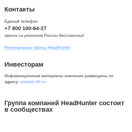
Контакты
Единый телефон
+7 800 100-64-27
звонок из регионов России бесплатный
Региональные офисы HeadHunter
Москва
Инвесторам
внутригородская территория
Информационные материалы компании размещены по
Муниципальный округ Тверской,
адресу:
investor.hh.ru
2-я Брестская ул., д. 48,
помещение 25
+7 495 974-64-27
Группа компаний HeadHunter состоит
+7 495 980-64-27
в сообществах
+7 495 134-92-24
press@hh.ru