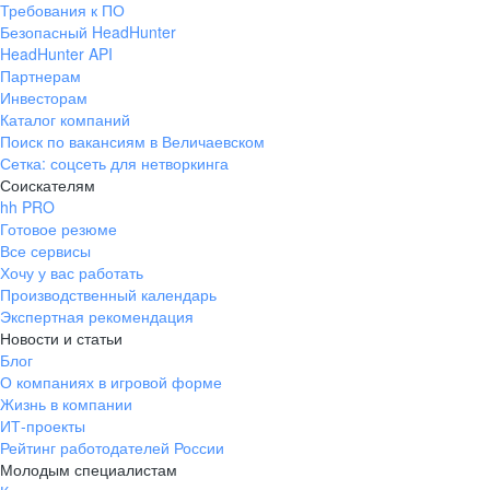
Требования к ПО
pr@ural.hh.ru
Безопасный HeadHunter
HeadHunter API
Краснодар
Партнерам
Инвесторам
ул. Янковского, д. 169, 7 этаж,
Каталог компаний
706 каб.
Поиск по вакансиям в Величаевском
+7 861 205-55-57
Сетка: соцсеть для нетворкинга
pr@krd.hh.ru
Соискателям
hh PRO
Готовое резюме
Владивосток
Все сервисы
пер. Ланинский д. 4, офис 3.4
Хочу у вас работать
Производственный календарь
+7 423 202-33-28
Экспертная рекомендация
pr@dv.hh.ru
Новости и статьи
Блог
Новосибирск
О компаниях в игровой форме
Жизнь в компании
ул. Большевистская, д. 35,
ИТ-проекты
помещение 21
Рейтинг работодателей России
+7 383 207-94-64
Молодым специалистам