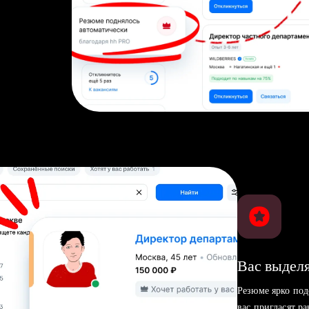
Вас выделя
Резюме ярко под
вас пригласят р