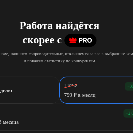
Работа найдётся
скорее
c
юме, напишем сопроводительные, откликнемся за вас в выбранные ко
и покажем статистику по конкурентам
1 195
₽
−3
еделю
799
₽
в месяц
−2 
3 месяца