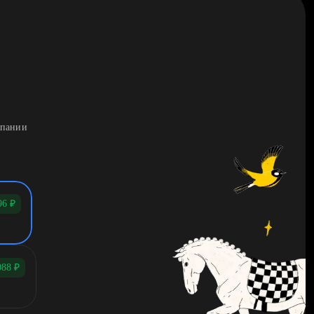
мпании
96
₽
088
₽