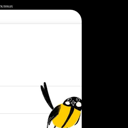
ткликах